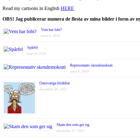
Read my cartoons in English
HERE
OBS! Jag publicerar numera de flesta av mina bilder i form av 
Vem har fobi?
mars 4, 2024
Spårfel
mars 4, 2024
Representativ skendemokrati
mars 4, 2024
Oansvariga föräldrar
december 20, 2021
Skam den som ger sig
december 17, 2021