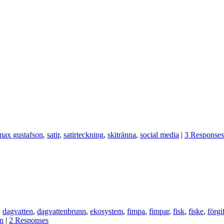
max gustafson
,
satir
,
satirteckning
,
skitränna
,
social media
|
3 Responses
,
dagvatten
,
dagvattenbrunn
,
ekosystem
,
fimpa
,
fimpar
,
fisk
,
fiske
,
förgi
en
|
2 Responses