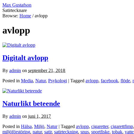
Max Gustafson
Satirtecknare
Browse:
Home
/
avlopp
avlopp
Digitalt avlopp
By
admin
on
september 21, 2018
Posted in
Media
,
Natur
,
Psykologi
| Tagged
avlopp
,
facebook
,
flöde
,
Naturlikt beteende
By
admin
on
juni 1, 2017
Posted in
Hälsa
,
Miljö
,
Natur
| Tagged
avlopp
,
cigaretter
,
cigarettfimp
miljöförstöring
,
natur
,
satir
,
satirteckning
,
snus
,
sportfiske
,
tobak
,
vatt