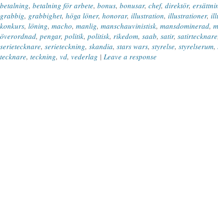
betalning
,
betalning för arbete
,
bonus
,
bonusar
,
chef
,
direktör
,
ersättni
grabbig
,
grabbighet
,
höga löner
,
honorar
,
illustration
,
illustrationer
,
il
konkurs
,
löning
,
macho
,
manlig
,
manschauvinistisk
,
mansdominerad
,
m
överordnad
,
pengar
,
politik
,
politisk
,
rikedom
,
saab
,
satir
,
satirtecknare
serietecknare
,
serieteckning
,
skandia
,
stars wars
,
styrelse
,
styrelserum
,
tecknare
,
teckning
,
vd
,
vederlag
|
Leave a response