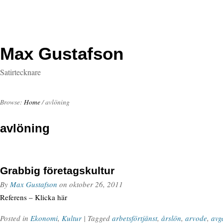
Max Gustafson
Satirtecknare
Browse:
Home
/
avlöning
avlöning
Grabbig företagskultur
By
Max Gustafson
on
oktober 26, 2011
Referens – Klicka här
Posted in
Ekonomi
,
Kultur
| Tagged
arbetsförtjänst
,
årslön
,
arvode
,
avg