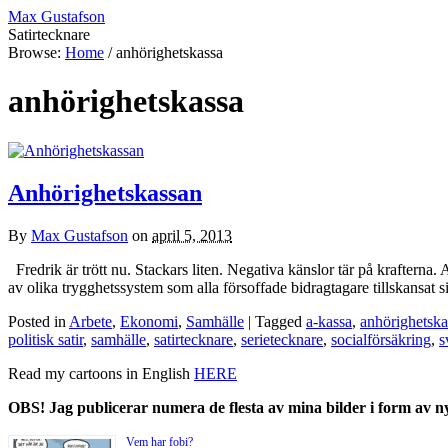
Max Gustafson
Satirtecknare
Browse:
Home
/
anhörighetskassa
anhörighetskassa
Anhörighetskassan
By
Max Gustafson
on
april 5, 2013
Fredrik är trött nu. Stackars liten. Negativa känslor tär på krafterna.
av olika trygghetssystem som alla försoffade bidragtagare tillskansat 
Posted in
Arbete
,
Ekonomi
,
Samhälle
| Tagged
a-kassa
,
anhörighetska
politisk satir
,
samhälle
,
satirtecknare
,
serietecknare
,
socialförsäkring
,
s
Read my cartoons in English
HERE
OBS! Jag publicerar numera de flesta av mina bilder i form av 
Vem har fobi?