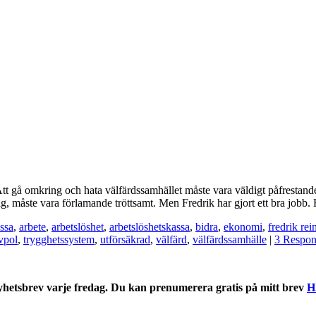
 Att gå omkring och hata välfärdssamhället måste vara väldigt påfrestand
sig, måste vara förlamande tröttsamt. Men Fredrik har gjort ett bra jobb
ssa
,
arbete
,
arbetslöshet
,
arbetslöshetskassa
,
bidra
,
ekonomi
,
fredrik rei
vpol
,
trygghetssystem
,
utförsäkrad
,
välfärd
,
välfärdssamhälle
|
3 Respon
nyhetsbrev varje fredag. Du kan prenumerera gratis på mitt brev
H