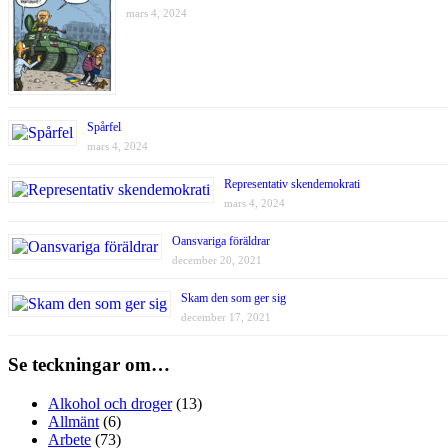
mars 4, 2024
Spårfel
mars 4, 2024
Representativ skendemokrati
mars 4, 2024
Oansvariga föräldrar
december 20, 2021
Skam den som ger sig
december 17, 2021
Se teckningar om…
Alkohol och droger
(13)
Allmänt
(6)
Arbete
(73)