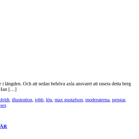
e i längden. Och att sedan behöva axla ansvaret att rasera detta berg
. Han […]
nfeldt
,
illustration
,
jobb
,
lön
,
max gustafson
,
moderaterna
,
pengar
,
ses
ÄR