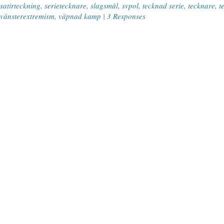
satirteckning
,
serietecknare
,
slagsmål
,
svpol
,
tecknad serie
,
tecknare
,
t
vänsterextremism
,
väpnad kamp
|
3 Responses