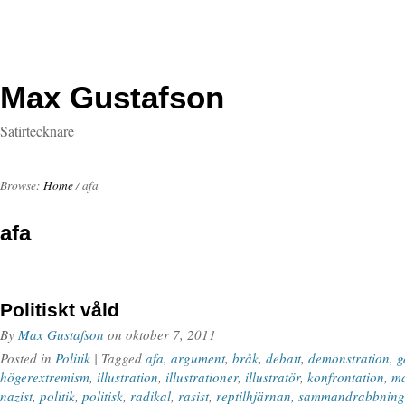
Max Gustafson
Satirtecknare
Browse:
Home
/
afa
afa
Politiskt våld
By
Max Gustafson
on
oktober 7, 2011
Posted in
Politik
| Tagged
afa
,
argument
,
bråk
,
debatt
,
demonstration
,
g
högerextremism
,
illustration
,
illustrationer
,
illustratör
,
konfrontation
,
ma
nazist
,
politik
,
politisk
,
radikal
,
rasist
,
reptilhjärnan
,
sammandrabbning