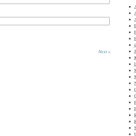
F
j
J
Next »
P