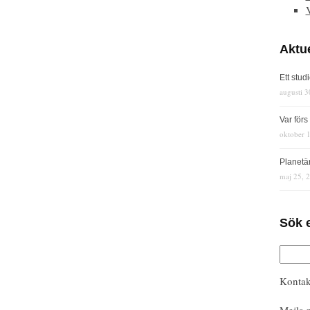
Aktue
Ett stud
augusti 3
Var för
oktober 
Planetä
maj 25, 
Sök 
Kontak