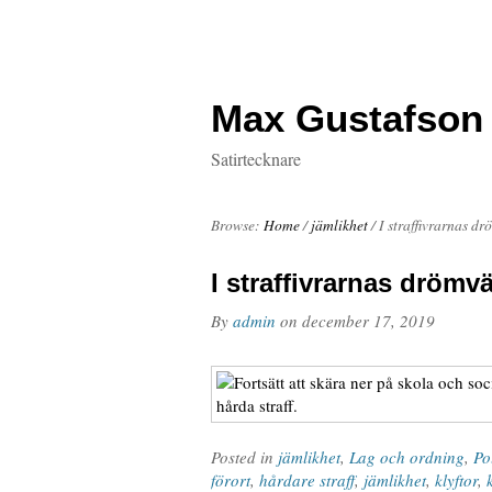
Max Gustafson
Satirtecknare
Browse:
Home
/
jämlikhet
/
I straffivrarnas d
I straffivrarnas drömvä
By
admin
on
december 17, 2019
Posted in
jämlikhet
,
Lag och ordning
,
Pol
förort
,
hårdare straff
,
jämlikhet
,
klyftor
,