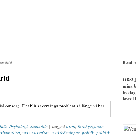
Read m
römvärld
rld
OBS! J
mina b
fredag
brev
itik
,
Psykologi
,
Samhälle
| Tagged
brott
,
förebyggande
,
kriminalitet
,
max gustafson
,
nedskärningar
,
politik
,
politisk