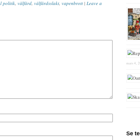
l politik
,
välfärd
,
välfärdsslakt
,
vapenbrott
|
Leave a
mars 4, 
Se t