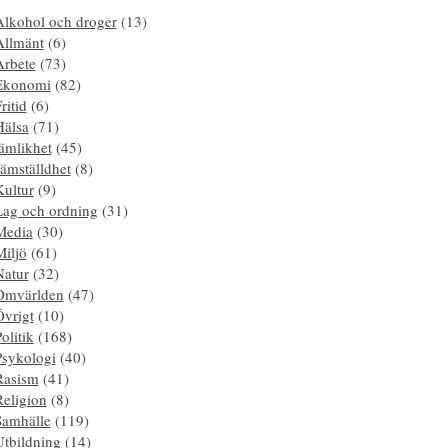
Alkohol och droger
(13)
Allmänt
(6)
Arbete
(73)
Ekonomi
(82)
ritid
(6)
Hälsa
(71)
ämlikhet
(45)
ämställdhet
(8)
Kultur
(9)
Lag och ordning
(31)
Media
(30)
Miljö
(61)
Natur
(32)
Omvärlden
(47)
Övrigt
(10)
olitik
(168)
Psykologi
(40)
Rasism
(41)
Religion
(8)
Samhälle
(119)
Utbildning
(14)