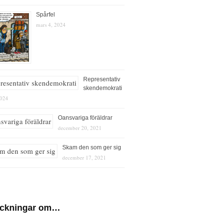
Spårfel
mars 4, 2024
Representativ
skendemokrati
2024
Oansvariga föräldrar
december 20, 2021
Skam den som ger sig
december 17, 2021
eckningar om…