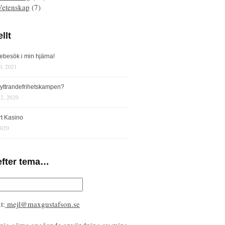
Vetenskap
(7)
llt
iebesök i min hjärna!
0, 2021
s yttrandefrihetskampen?
12, 2020
rt Kasino
2020
efter tema…
t:
mejl@maxgustafson.se