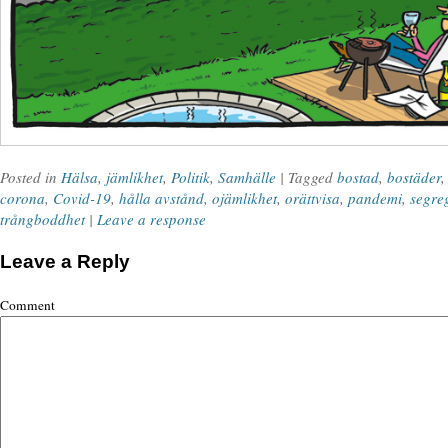
Posted in
Hälsa
,
jämlikhet
,
Politik
,
Samhälle
| Tagged
bostad
,
bostäder
corona
,
Covid-19
,
hålla avstånd
,
ojämlikhet
,
orättvisa
,
pandemi
,
segre
trångboddhet
|
Leave a response
Leave a Reply
Comment