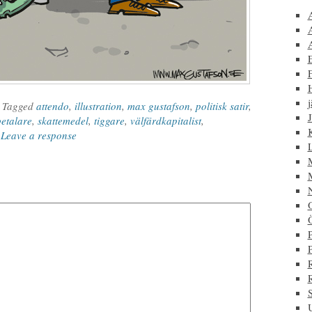
F
j
| Tagged
attendo
,
illustration
,
max gustafson
,
politisk satir
,
J
betalare
,
skattemedel
,
tiggare
,
välfärdkapitalist
,
|
Leave a response
P