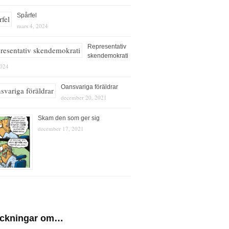
Spårfel
mars 4, 2024
Representativ
skendemokrati
2024
Oansvariga föräldrar
december 20, 2021
Skam den som ger sig
december 17, 2021
eckningar om…