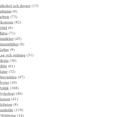
Alkohol och droger
(13)
Allmänt
(6)
Arbete
(73)
Ekonomi
(82)
ritid
(6)
Hälsa
(71)
ämlikhet
(45)
ämställdhet
(8)
Kultur
(9)
Lag och ordning
(31)
Media
(30)
Miljö
(61)
Natur
(32)
Omvärlden
(47)
Övrigt
(10)
olitik
(168)
Psykologi
(40)
Rasism
(41)
Religion
(8)
Samhälle
(119)
Utbildning
(14)