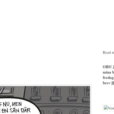
Read m
OBS! J
mina b
fredag
brev