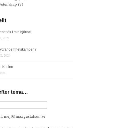
Vetenskap
(7)
llt
iebesök i min hjärna!
0, 2021
s yttrandefrihetskampen?
12, 2020
rt Kasino
2020
efter tema…
t:
mejl@maxgustafson.se