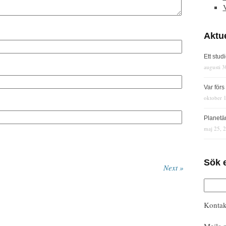
Aktue
Ett stud
augusti 3
Var för
oktober 
Planetä
maj 25, 
Sök 
Next »
Kontak