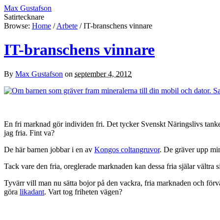
Max Gustafson
Satirtecknare
Browse:
Home
/
Arbete
/
IT-branschens vinnare
IT-branschens vinnare
By
Max Gustafson
on
september 4, 2012
En fri marknad gör individen fri. Det tycker Svenskt Näringslivs tan
jag fria. Fint va?
De här barnen jobbar i en av
Kongos coltangruvor
. De gräver upp min
Tack vare den fria, oreglerade marknaden kan dessa fria själar vältra si
Tyvärr vill man nu sätta bojor på den vackra, fria marknaden och för
göra
likadant
. Vart tog friheten vägen?