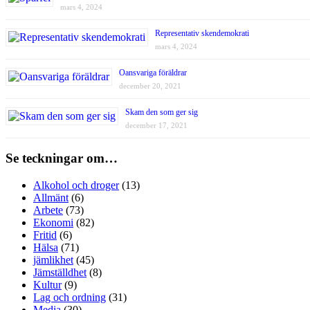
mars 4, 2024
Representativ skendemokrati
mars 4, 2024
Oansvariga föräldrar
december 20, 2021
Skam den som ger sig
december 17, 2021
Se teckningar om…
Alkohol och droger
(13)
Allmänt
(6)
Arbete
(73)
Ekonomi
(82)
Fritid
(6)
Hälsa
(71)
jämlikhet
(45)
Jämställdhet
(8)
Kultur
(9)
Lag och ordning
(31)
Media
(30)