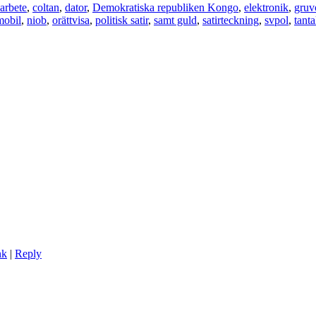
arbete
,
coltan
,
dator
,
Demokratiska republiken Kongo
,
elektronik
,
gruv
mobil
,
niob
,
orättvisa
,
politisk satir
,
samt guld
,
satirteckning
,
svpol
,
tanta
nk
|
Reply