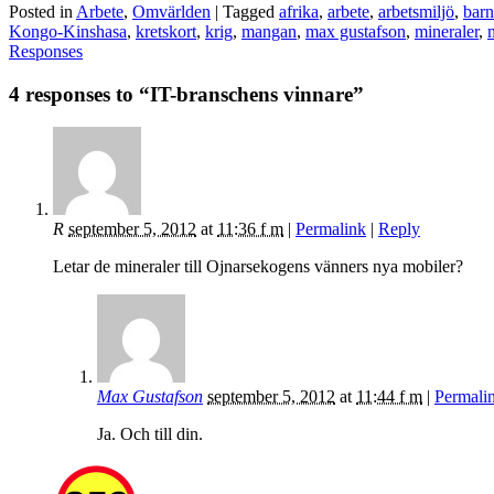
Posted in
Arbete
,
Omvärlden
| Tagged
afrika
,
arbete
,
arbetsmiljö
,
barn
Kongo-Kinshasa
,
kretskort
,
krig
,
mangan
,
max gustafson
,
mineraler
,
Responses
4 responses to “IT-branschens vinnare”
R
september 5, 2012
at
11:36 f m
|
Permalink
|
Reply
Letar de mineraler till Ojnarsekogens vänners nya mobiler?
Max Gustafson
september 5, 2012
at
11:44 f m
|
Permali
Ja. Och till din.