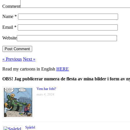
Comment
Name
*
Email
*
Website
« Previous
Next »
Read my cartoons in English
HERE
OBS! Jag publicerar numera de flesta av mina bilder i form av 
Vem har fobi?
mars 4, 2024
Spårfel