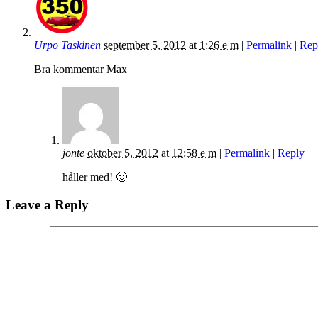
Urpo Taskinen
september 5, 2012
at
1:26 e m
|
Permalink
|
Rep
Bra kommentar Max
jonte
oktober 5, 2012
at
12:58 e m
|
Permalink
|
Reply
håller med! 🙂
Leave a Reply