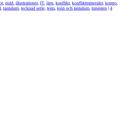
or
,
guld
,
illustrationer
,
IT
,
järn
,
konflikt
,
konfliktmineraler
,
kongo
,
l
,
tantalum
,
tecknad serie
,
tenn
,
tenn och tantalum
,
tungsten
|
4