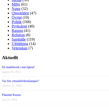
Miljö
(61)
Natur
(32)
Omvärlden
(47)
Övrigt
(10)
Politik
(168)
Psykologi
(40)
Rasism
(41)
Religion
(8)
Samhälle
(119)
Utbildning
(14)
Vetenskap
(7)
Aktuellt
Ett studiebesök i min hjärna!
augusti 30, 2021
Var förs yttrandefrihetskampen?
oktober 12, 2020
Planetärt Kasino
maj 25, 2020