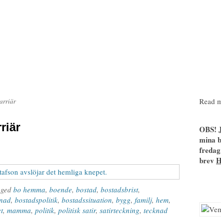
Read m
arriär
riär
OBS! J
mina b
fredag
brev
gged
bo hemma
,
boende
,
bostad
,
bostadsbrist
,
nad
,
bostadspolitik
,
bostadssituation
,
bygg
,
familj
,
hem
,
t
,
mamma
,
politik
,
politisk satir
,
satirteckning
,
tecknad