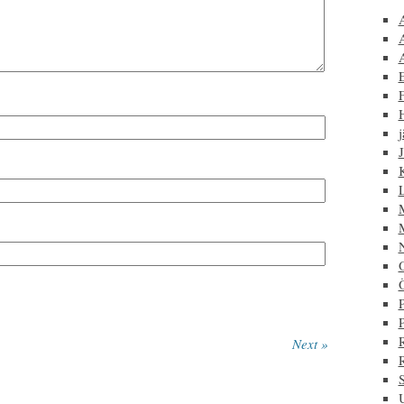
F
j
J
P
Next »