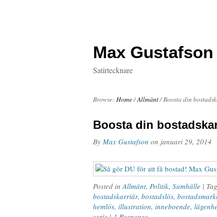
Max Gustafson
Satirtecknare
Browse:
Home
/
Allmänt
/
Boosta din bostadsk
Boosta din bostadskar
By
Max Gustafson
on
januari 29, 2014
Posted in
Allmänt
,
Politik
,
Samhälle
| Ta
bostadskarriär
,
bostadslös
,
bostadsmark
hemlös
,
illustration
,
inneboende
,
lägenhe
serie
|
1 Response