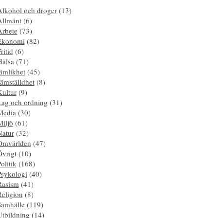
Alkohol och droger
(13)
Allmänt
(6)
Arbete
(73)
Ekonomi
(82)
ritid
(6)
Hälsa
(71)
ämlikhet
(45)
ämställdhet
(8)
Kultur
(9)
Lag och ordning
(31)
Media
(30)
Miljö
(61)
Natur
(32)
Omvärlden
(47)
Övrigt
(10)
olitik
(168)
Psykologi
(40)
Rasism
(41)
Religion
(8)
Samhälle
(119)
Utbildning
(14)