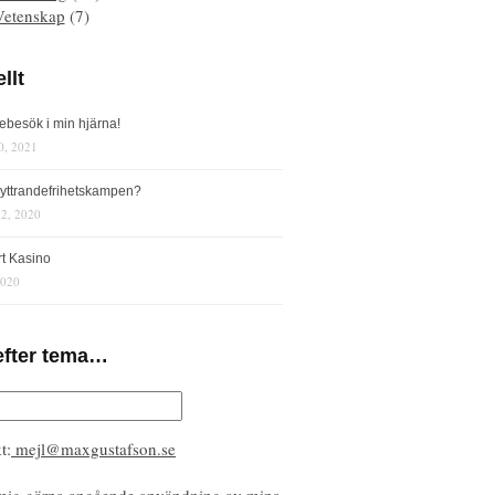
Vetenskap
(7)
llt
iebesök i min hjärna!
0, 2021
s yttrandefrihetskampen?
12, 2020
rt Kasino
2020
efter tema…
t:
mejl@maxgustafson.se