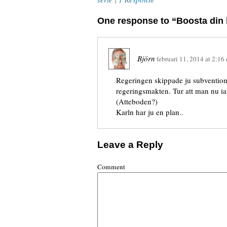
One response to “Boosta din 
Björn
februari 11, 2014
at
2:16 
Regeringen skippade ju subventio
regeringsmakten. Tur att man nu iaf.
(Atteboden?)
Karln har ju en plan..
Leave a Reply
Comment