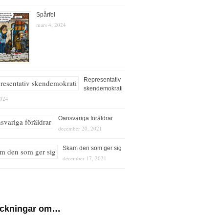
Spårfel
mars 4, 2024
Representativ
skendemokrati
2024
Oansvariga föräldrar
december 20, 2021
Skam den som ger sig
december 17, 2021
eckningar om…