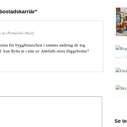
bostadskarriär”
e m
|
Permalink
|
Reply
nerna för byggbranschen i samma andetag de tog
 kan flytta in i nån av Attefalls stora friggebodar?
mars 4, 
Se t