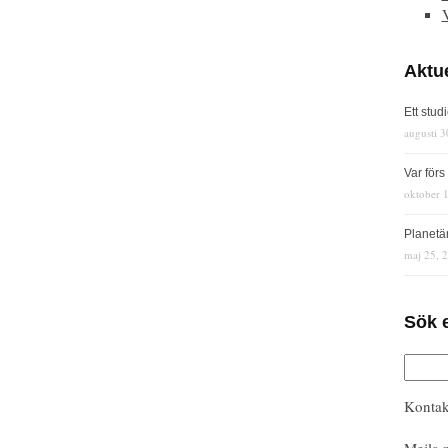
Aktue
Ett stud
augusti 3
Var för
oktober 
Planetä
maj 25, 
Sök 
Kontak