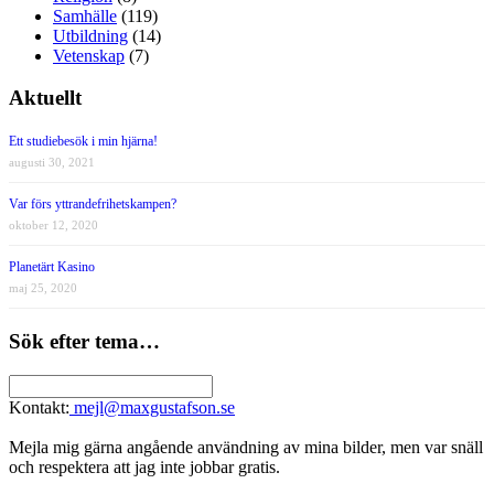
Samhälle
(119)
Utbildning
(14)
Vetenskap
(7)
Aktuellt
Ett studiebesök i min hjärna!
augusti 30, 2021
Var förs yttrandefrihetskampen?
oktober 12, 2020
Planetärt Kasino
maj 25, 2020
Sök efter tema…
Kontakt:
mejl@maxgustafson.se
Mejla mig gärna angående användning av mina bilder, men var snäll
och respektera att jag inte jobbar gratis.