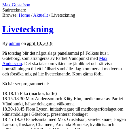
Max Gustafson
Satirtecknare
Browse:
Home
/
Aktuellt
/
Liveteckning
Liveteckning
By
admin
on
april 10, 2019
På torsdag blir det något slags panelsamtal på Folkets hus i
Göteborg, som arrangeras av Partiet Vändpunkt med
Max
Andersson
. Det ska talas om vikten av jämlikhet och rättvisa
i omställningen till ett hållbart samhälle. Jag kommer att medverka
och försöka mig på lite livetecknande. Kom gärna förbi.
Så här ser programmet ut:
18-18.15 Fika (mackor, kaffe)
18.15-18.30 Max Andersson och Kitty Ehn, medlemmar av Partiet
Vändpunkt, hälsar deltagarna välkomna
18.30-18.45 Flora Lyson, initiativtagare till medborgarförslaget om
klimatnödläge i Göteborg, presenterar förslaget
18-45-19.30 Panelsamtal med Max Gustafson, serietecknare, Jörgen
Larsson, forskare, Chalmers, Amanda Borneke, kvalitets- och