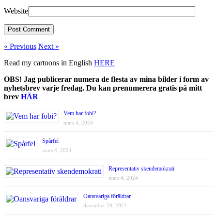
Website
« Previous
Next »
Read my cartoons in English
HERE
OBS! Jag publicerar numera de flesta av mina bilder i form av
nyhetsbrev varje fredag. Du kan prenumerera gratis på mitt
brev
HÄR
Vem har fobi?
mars 4, 2024
Spårfel
mars 4, 2024
Representativ skendemokrati
mars 4, 2024
Oansvariga föräldrar
december 20, 2021