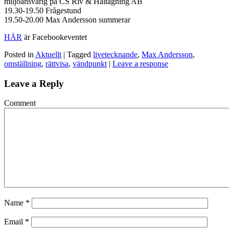
miljöansvarig på CS Riv & Håltagning AB
19.30-19.50 Frågestund
19.50-20.00 Max Andersson summerar
HÄR
är Facebookeventet
Posted in
Aktuellt
| Tagged
livetecknande
,
Max Andersson
,
omställning
,
rättvisa
,
vändpunkt
|
Leave a response
Leave a Reply
Comment
Name
*
Email
*