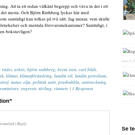
kning. Att ta ett redan välkänt begrepp och väva in det i ett
 det mesta. Och Björn Ruthberg lyckas här med
tt som samtidigt kan tolkas på två sätt. Jag menar, vem skulle
v förnekelser och mentala försvarsmekanismer? Samtidigt, i
isen bokstavligen?
mars 4, 
a rådet
,
arktis
,
björn ruthberg
,
bryta isen
,
carl bildt
,
lak
,
klimat
,
klimatförändring
,
lundin oil
,
lundin petrolium
,
strof
,
natur
,
olja
,
politisk satir
,
pratbubbla
,
satirteckning
,
kesminister
,
swgreen
,
tävling
,
vinnare
|
1 Response
tion”
ermalink
|
Reply
Se t