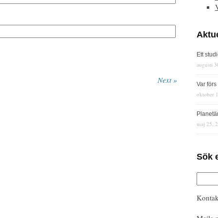
Aktue
Ett stud
augusti 3
Next »
Var för
oktober 
Planetä
maj 25, 
Sök 
Kontak