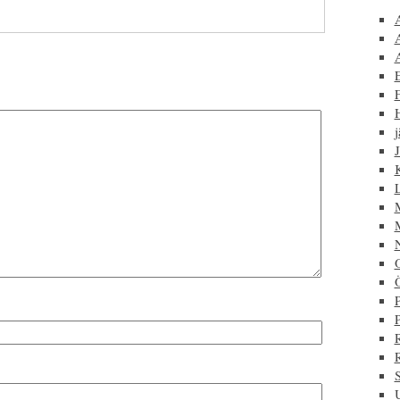
F
j
J
P