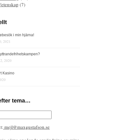
Vetenskap
(7)
llt
iebesök i min hjärna!
0, 2021
s yttrandefrihetskampen?
12, 2020
rt Kasino
2020
efter tema…
t:
mejl@maxgustafson.se