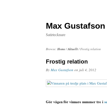
Max Gustafson
Satirtecknare
Browse:
Home
/
Aktuellt
/
Frostig relation
Frostig relation
By
Max Gustafson
on
juli 4, 2012
Gör vågen för vinnare nummer tre i
s