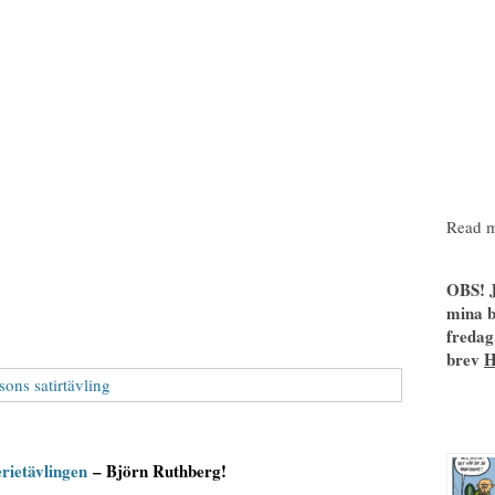
Read m
OBS! J
mina b
fredag
brev
erietävlingen
– Björn Ruthberg!