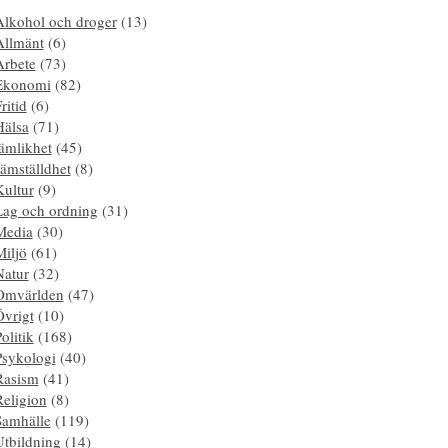
Alkohol och droger
(13)
Allmänt
(6)
Arbete
(73)
Ekonomi
(82)
ritid
(6)
Hälsa
(71)
ämlikhet
(45)
ämställdhet
(8)
Kultur
(9)
Lag och ordning
(31)
Media
(30)
Miljö
(61)
Natur
(32)
Omvärlden
(47)
Övrigt
(10)
olitik
(168)
Psykologi
(40)
Rasism
(41)
Religion
(8)
Samhälle
(119)
Utbildning
(14)