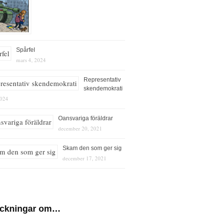
Spårfel
mars 4, 2024
Representativ
skendemokrati
2024
Oansvariga föräldrar
december 20, 2021
Skam den som ger sig
december 17, 2021
eckningar om…