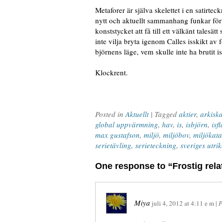
Metaforer är själva skelettet i en satirtec
nytt och aktuellt sammanhang funkar för
konststycket att få till ett välkänt talesä
inte vilja bryta igenom Calles isskikt a
björnens läge, vem skulle inte ha brutit 
Klockrent.
Posted in
Aktuellt
| Tagged
aktier
,
arkisk
global uppvärmning
,
hav
,
is
,
isbjörn
,
isf
max gustafson
,
miljö
,
miljöbov
,
miljökata
serietävling
,
serieteckning
,
sveriges utri
One response to “Frostig rela
Miya
juli 4, 2012
at
4:11 e m
|
P