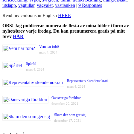
utsläpp
,
vägtullar
,
vägvalet
,
vastlanken
|
9 Responses
Read my cartoons in English
HERE
OBS! Jag publicerar numera de flesta av mina bilder i form av
nyhetsbrev varje fredag. Du kan prenumerera gratis på mitt
brev
HÄR
Vem har fobi?
mars 4, 2024
Spårfel
mars 4, 2024
Representativ skendemokrati
mars 4, 2024
Oansvariga föräldrar
december 20, 2021
Skam den som ger sig
december 17, 2021