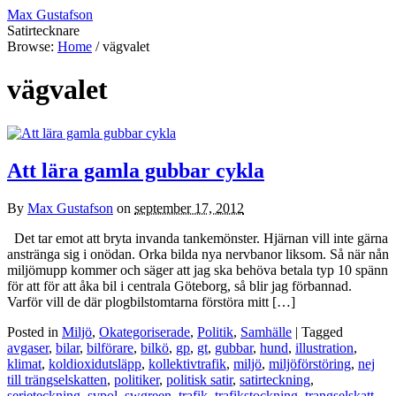
Max Gustafson
Satirtecknare
Browse:
Home
/
vägvalet
vägvalet
Att lära gamla gubbar cykla
By
Max Gustafson
on
september 17, 2012
Det tar emot att bryta invanda tankemönster. Hjärnan vill inte gärna
anstränga sig i onödan. Orka bilda nya nervbanor liksom. Så när nån
miljömupp kommer och säger att jag ska behöva betala typ 10 spänn
för att för att åka bil i centrala Göteborg, så blir jag förbannad.
Varför vill de där plogbilstomtarna förstöra mitt […]
Posted in
Miljö
,
Okategoriserade
,
Politik
,
Samhälle
| Tagged
avgaser
,
bilar
,
bilförare
,
bilkö
,
gp
,
gt
,
gubbar
,
hund
,
illustration
,
klimat
,
koldioxidutsläpp
,
kollektivtrafik
,
miljö
,
miljöförstöring
,
nej
till trängselskatten
,
politiker
,
politisk satir
,
satirteckning
,
serieteckning
,
svpol
,
swgreen
,
trafik
,
trafikstockning
,
trangselskatt
,