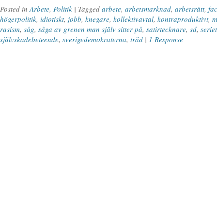
Posted in
Arbete
,
Politik
| Tagged
arbete
,
arbetsmarknad
,
arbetsrätt
,
fa
högerpolitik
,
idiotiskt
,
jobb
,
knegare
,
kollektivavtal
,
kontraproduktivt
,
m
rasism
,
såg
,
såga av grenen man själv sitter på
,
satirtecknare
,
sd
,
serie
självskadebeteende
,
sverigedemokraterna
,
träd
|
1 Response