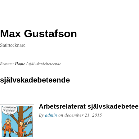
Max Gustafson
Satirtecknare
Browse:
Home
/
självskadebeteende
självskadebeteende
Arbetsrelaterat självskadebete
By
admin
on
december 21, 2015