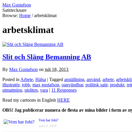
Max Gustafson
Satirtecknare
Browse:
Home
/
arbetsklimat
arbetsklimat
Slit och Släng Bemanning AB
By
Max Gustafson
on
juli 18, 2013
Posted in
Arbete
,
Hälsa
| Tagged
anställning
,
använd
,
arbete
,
arbetskl
illustratör
,
jobb
,
max gustafson
,
oanvändbar
,
politisk satir
,
produkt
,
re
utmattning
,
utsliten
,
vara
|
11 Responses
Read my cartoons in English
HERE
OBS! Jag publicerar numera de flesta av mina bilder i form av 
Vem har fobi?
mars 4, 2024