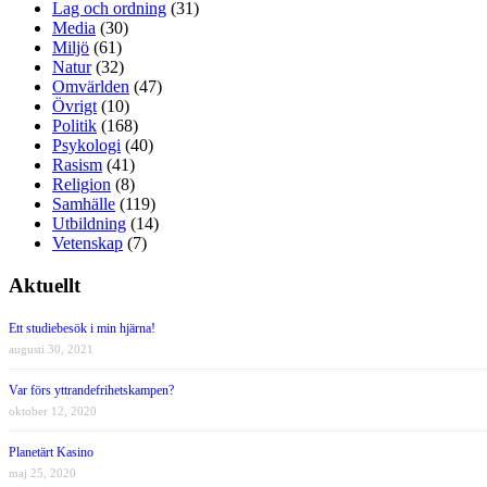
Lag och ordning
(31)
Media
(30)
Miljö
(61)
Natur
(32)
Omvärlden
(47)
Övrigt
(10)
Politik
(168)
Psykologi
(40)
Rasism
(41)
Religion
(8)
Samhälle
(119)
Utbildning
(14)
Vetenskap
(7)
Aktuellt
Ett studiebesök i min hjärna!
augusti 30, 2021
Var förs yttrandefrihetskampen?
oktober 12, 2020
Planetärt Kasino
maj 25, 2020