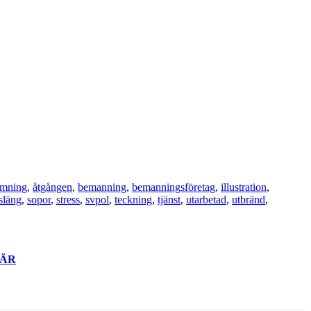
ämning
,
åtgången
,
bemanning
,
bemanningsföretag
,
illustration
,
 släng
,
sopor
,
stress
,
svpol
,
teckning
,
tjänst
,
utarbetad
,
utbränd
,
ÄR