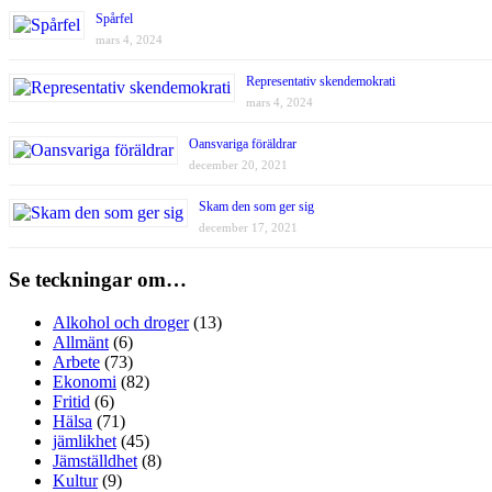
Spårfel
mars 4, 2024
Representativ skendemokrati
mars 4, 2024
Oansvariga föräldrar
december 20, 2021
Skam den som ger sig
december 17, 2021
Se teckningar om…
Alkohol och droger
(13)
Allmänt
(6)
Arbete
(73)
Ekonomi
(82)
Fritid
(6)
Hälsa
(71)
jämlikhet
(45)
Jämställdhet
(8)
Kultur
(9)