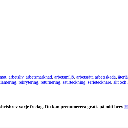
imat
,
arbetsliv
,
arbetsmarknad
,
arbetsmiljö
,
arbetsrätt
,
arbetsskada
,
återl
klamering
,
rekrytering
,
returnering
,
satirteckning
,
serietecknare
,
slit och
nyhetsbrev varje fredag. Du kan prenumerera gratis på mitt brev
H