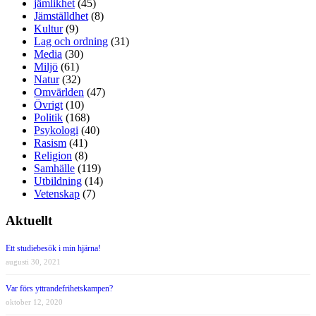
jämlikhet
(45)
Jämställdhet
(8)
Kultur
(9)
Lag och ordning
(31)
Media
(30)
Miljö
(61)
Natur
(32)
Omvärlden
(47)
Övrigt
(10)
Politik
(168)
Psykologi
(40)
Rasism
(41)
Religion
(8)
Samhälle
(119)
Utbildning
(14)
Vetenskap
(7)
Aktuellt
Ett studiebesök i min hjärna!
augusti 30, 2021
Var förs yttrandefrihetskampen?
oktober 12, 2020