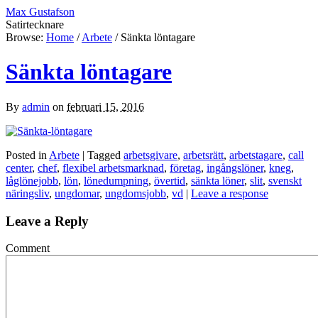
Max Gustafson
Satirtecknare
Browse:
Home
/
Arbete
/
Sänkta löntagare
Sänkta löntagare
By
admin
on
februari 15, 2016
Posted in
Arbete
| Tagged
arbetsgivare
,
arbetsrätt
,
arbetstagare
,
call
center
,
chef
,
flexibel arbetsmarknad
,
företag
,
ingångslöner
,
kneg
,
låglönejobb
,
lön
,
lönedumpning
,
övertid
,
sänkta löner
,
slit
,
svenskt
näringsliv
,
ungdomar
,
ungdomsjobb
,
vd
|
Leave a response
Leave a Reply
Comment