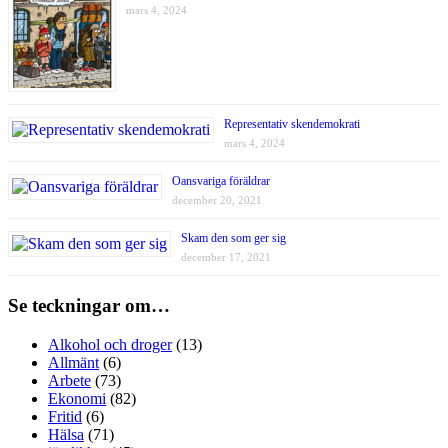
mars 4, 2024
Representativ skendemokrati
mars 4, 2024
Oansvariga föräldrar
december 20, 2021
Skam den som ger sig
december 17, 2021
Se teckningar om…
Alkohol och droger
(13)
Allmänt
(6)
Arbete
(73)
Ekonomi
(82)
Fritid
(6)
Hälsa
(71)